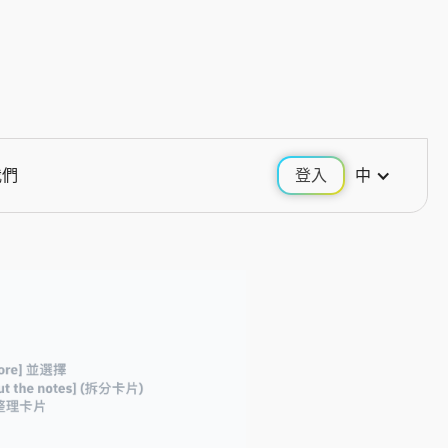
我們
登入
中