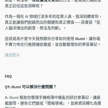
那麼，有沒有一種
既懶惰又有效
的方法，能幫我們捕捉並
真正記住這些洞察呢？
作為一個在 AI 領域打滾多年的從業人員，我深刻體會到，
真正能讓我們脫穎而出的關鍵和真正價值——其實是「從
人腦淬煉出的創意、想法及判斷」。
這就是為什麼今天我想跟你分享如何使用
illumi
，讓你毫
不費力地在行進間捕捉靈感，並自動整理你的學習筆記。
請見影片
FAQ
Q1: illumi 可以解決什麼問題？
A: illumi 幫助你整理手機相簿中雜亂的研討會筆記、講座
截圖等，避免它們變成「簡報墳場」，並將資訊轉化為實